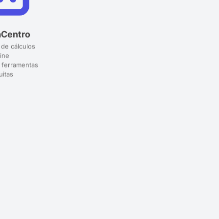
aCentro
 de cálculos
ine
 ferramentas
uitas