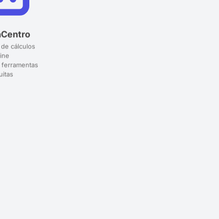
aCentro
 de cálculos
ine
 ferramentas
uitas