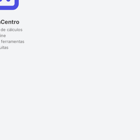
aCentro
 de cálculos
ine
 ferramentas
uitas