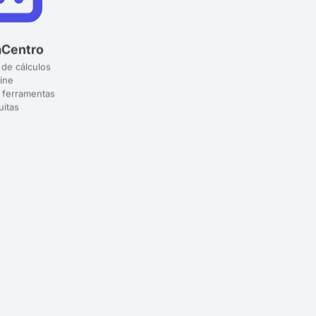
aCentro
 de cálculos
ine
 ferramentas
uitas