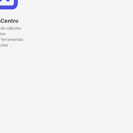
aCentro
 de cálculos
ine
 ferramentas
uitas