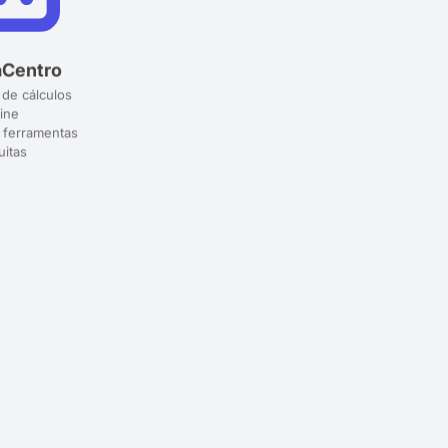
aCentro
 de cálculos
ine
 ferramentas
uitas