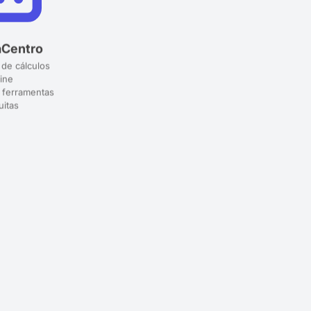
aCentro
 de cálculos
ine
 ferramentas
uitas