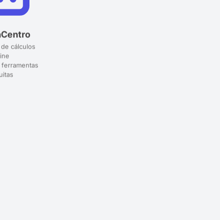
aCentro
 de cálculos
ine
 ferramentas
uitas