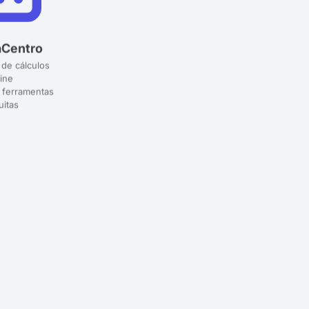
aCentro
 de cálculos
ine
 ferramentas
uitas