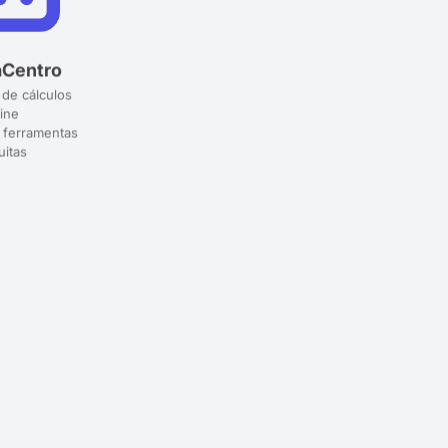
aCentro
 de cálculos
ine
 ferramentas
uitas