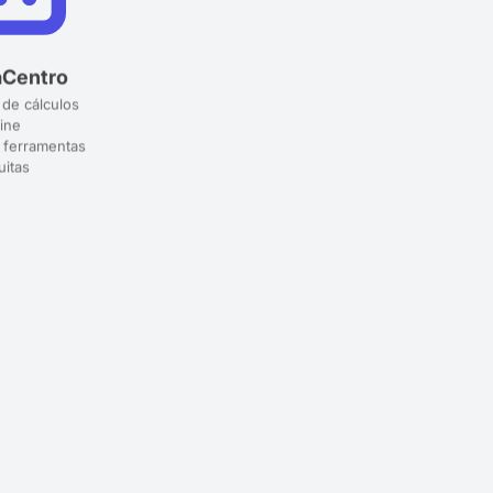
aCentro
 de cálculos
ine
 ferramentas
uitas