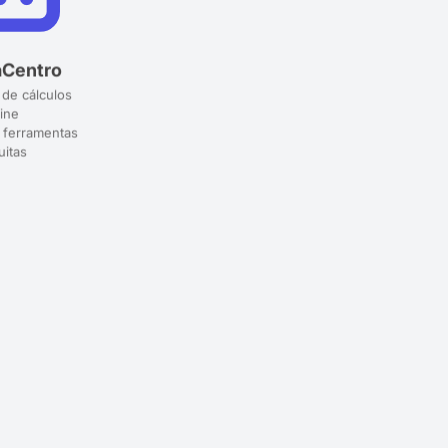
aCentro
 de cálculos
ine
 ferramentas
uitas