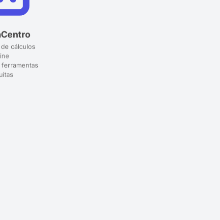
aCentro
 de cálculos
ine
 ferramentas
uitas