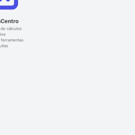
aCentro
 de cálculos
ine
 ferramentas
uitas