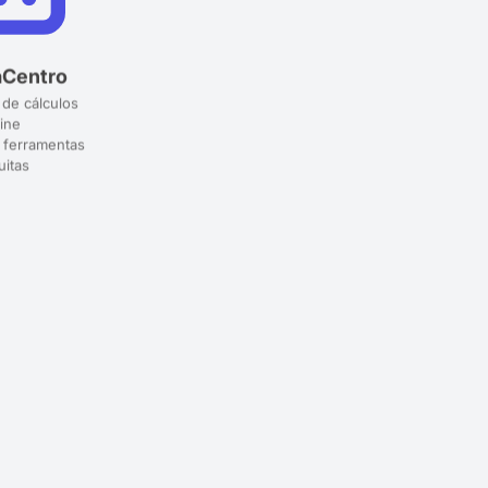
aCentro
 de cálculos
ine
 ferramentas
uitas