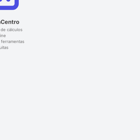
aCentro
 de cálculos
ine
 ferramentas
uitas