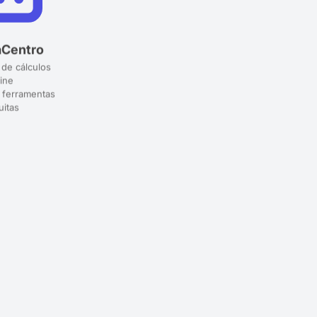
aCentro
 de cálculos
ine
 ferramentas
uitas