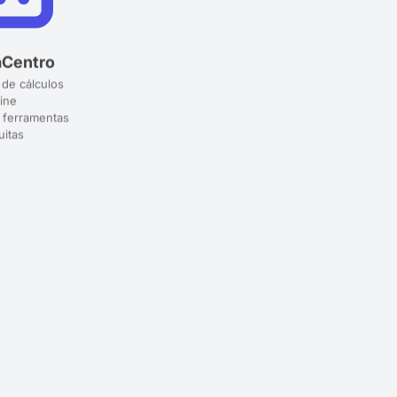
aCentro
 de cálculos
ine
 ferramentas
uitas