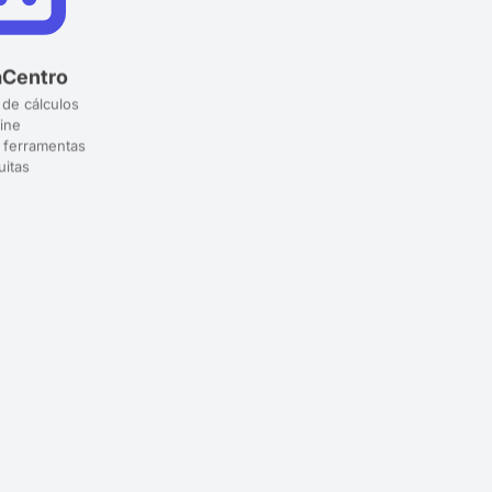
aCentro
 de cálculos
ine
 ferramentas
uitas