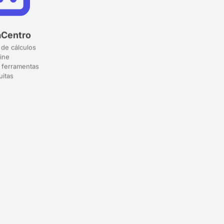
aCentro
 de cálculos
ine
 ferramentas
uitas