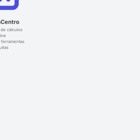
aCentro
 de cálculos
ine
 ferramentas
uitas