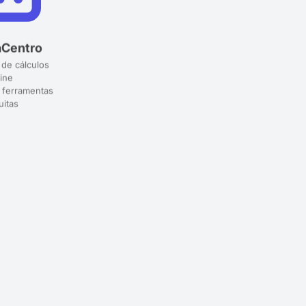
aCentro
 de cálculos
ine
 ferramentas
uitas