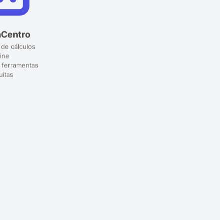
aCentro
 de cálculos
ine
 ferramentas
uitas