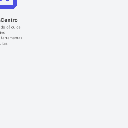
aCentro
 de cálculos
ine
 ferramentas
uitas