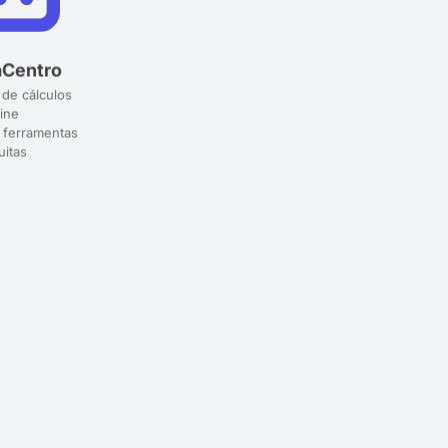
aCentro
 de cálculos
ine
 ferramentas
uitas