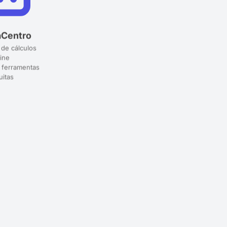
aCentro
 de cálculos
ine
 ferramentas
uitas