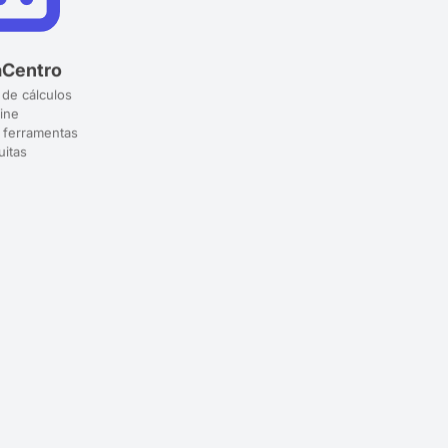
aCentro
 de cálculos
ine
 ferramentas
uitas