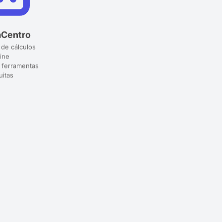
aCentro
 de cálculos
ine
 ferramentas
uitas