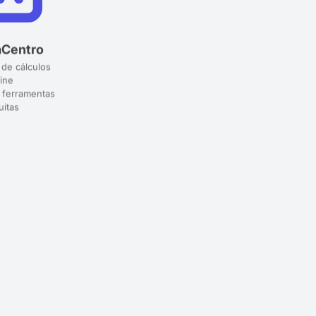
aCentro
 de cálculos
ine
 ferramentas
uitas