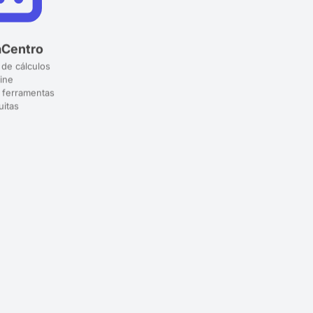
aCentro
 de cálculos
ine
 ferramentas
uitas