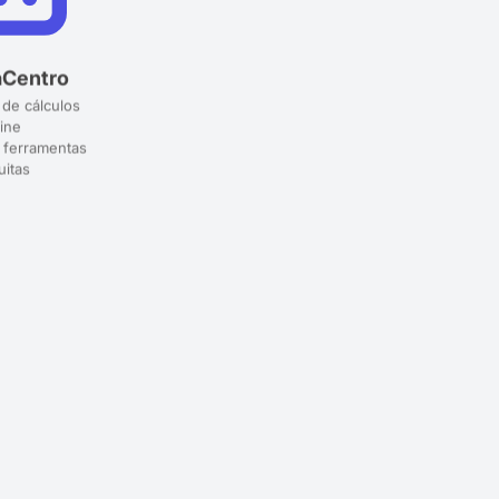
aCentro
 de cálculos
ine
 ferramentas
uitas