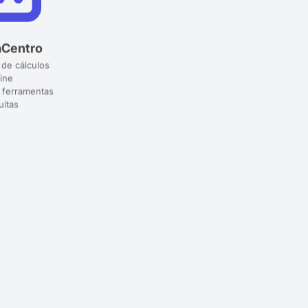
aCentro
 de cálculos
ine
 ferramentas
uitas