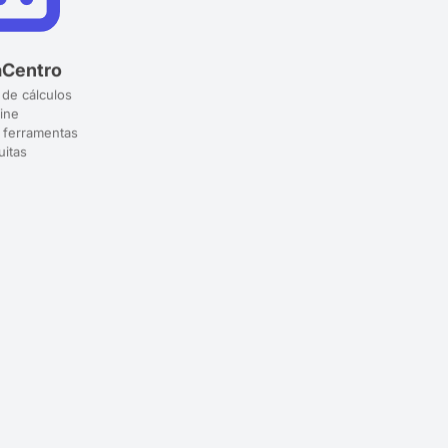
aCentro
 de cálculos
ine
 ferramentas
uitas