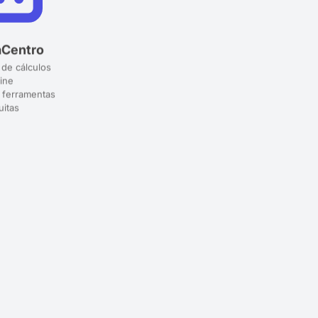
aCentro
 de cálculos
ine
 ferramentas
uitas