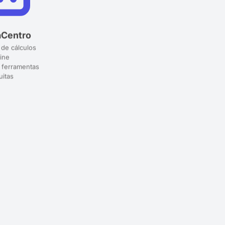
aCentro
 de cálculos
ine
 ferramentas
uitas