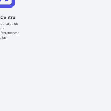
aCentro
 de cálculos
ine
 ferramentas
uitas