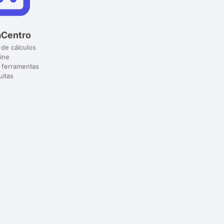
aCentro
 de cálculos
ine
 ferramentas
uitas