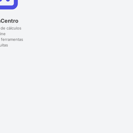
aCentro
 de cálculos
ine
 ferramentas
uitas