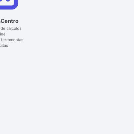
aCentro
 de cálculos
ine
 ferramentas
uitas