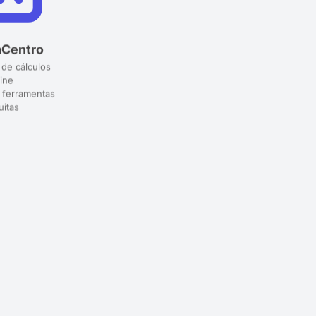
aCentro
 de cálculos
ine
 ferramentas
uitas