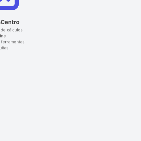
aCentro
 de cálculos
ine
 ferramentas
uitas