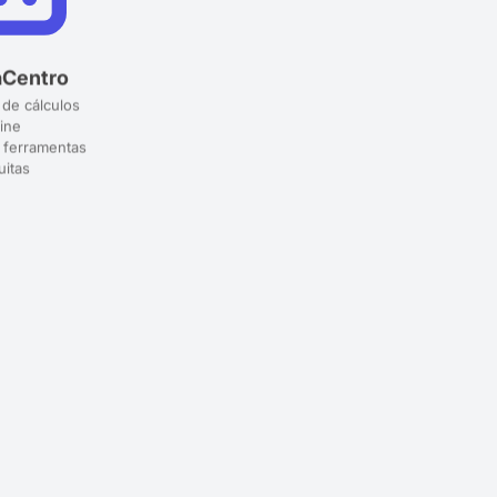
aCentro
 de cálculos
ine
 ferramentas
uitas