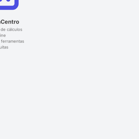
aCentro
 de cálculos
ine
 ferramentas
uitas