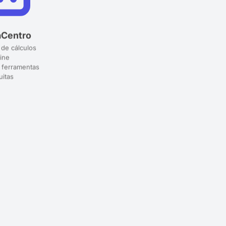
aCentro
 de cálculos
ine
 ferramentas
uitas