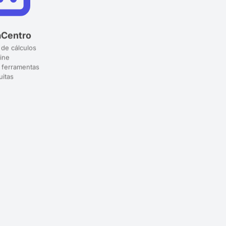
aCentro
 de cálculos
ine
 ferramentas
uitas