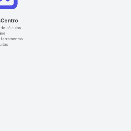
aCentro
 de cálculos
ine
 ferramentas
uitas