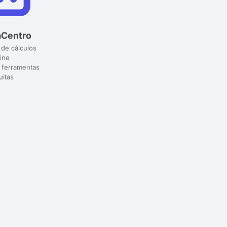
aCentro
 de cálculos
ine
 ferramentas
uitas