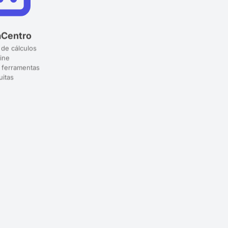
aCentro
 de cálculos
ine
 ferramentas
uitas