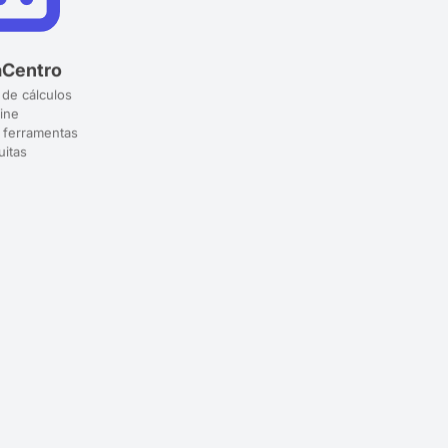
aCentro
 de cálculos
ine
 ferramentas
uitas