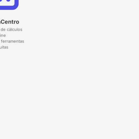
aCentro
 de cálculos
ine
 ferramentas
uitas